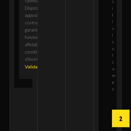
catena validata.
s
Dispositivi rugged
i
t
appositamente
i
costruiti che
v
garantiscono un
i
funzionamento
s
affidabile in
u
condizioni estreme
l
d'incendio.
c
Validato
sul campo
a
m
p
o
2