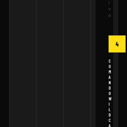
i
v
o
4
C
O
M
A
N
D
O
W
I
L
D
C
A