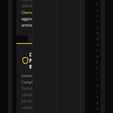
t
dati ufficiali europee.
e
Giornalieri
r
aggiornamenti
r
ambientali
e
n
o
a
t
COMPUTER
u
PORTATILI
t
RUGGED
t
i
Sistema Portatile
i
Completo
d
Testato sul campo e
i
a livello di sistema
s
per implementare la
p
soluzione in una
o