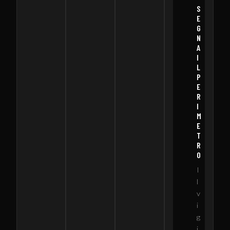
S
E
G
N
A
I
L
P
E
R
I
M
E
T
R
O
I
l
v
i
g
i