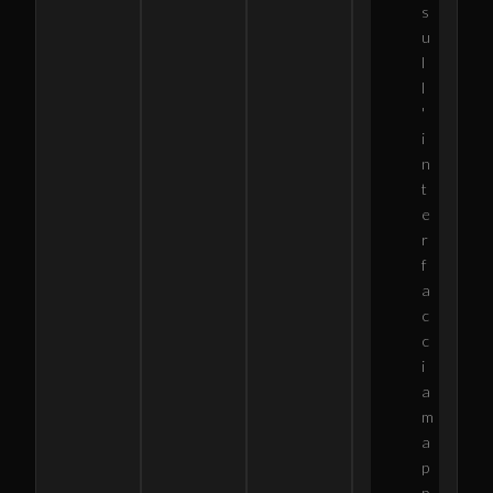
s
u
l
l
'
i
n
t
e
r
f
a
c
c
i
a
m
a
p
p