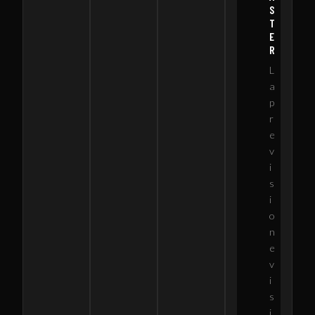
S
T
E
R
L
a
p
r
e
v
i
s
i
o
n
e
v
i
s
i