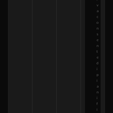
v
a
c
o
n
s
e
n
t
e
d
i
p
i
a
n
i
f
i