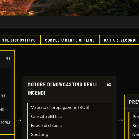
SUL DISPOSITIVO
COMPLETAMENTE OFFLINE
DA 1 A 3 SECONDI
01
MOTORE DI NOWCASTING DEGLI
03
INCENDI
ità
PRE
Velocità di propagazione (ROS)
li,
Crescita ellittica
→
→
Pun
e VIIRS
Fuoco di chioma
Sup
Spotting
Now