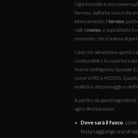
Ogni incendio è una conversaz
terreno, dall'erba secca che pr
intensamente; il
terreno
, poich
valli; il
meteo
, e soprattutto il 
momento, che è la linea di part
I dati che alimentano questi cal
combustibili e la copertura del 
risorse dell'Agenzia Spaziale Eu
come VIIRS e MODIS. Questo an
realistico del paesaggio e dell'
A partire da questi ingredienti
agire direttamente:
Dove sarà il fuoco
, come
testa raggiunge una strad