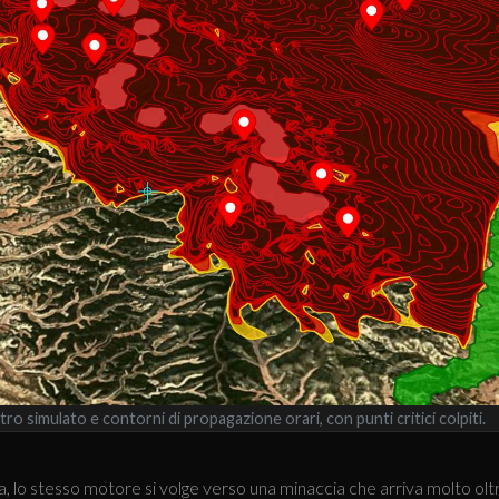
o simulato e contorni di propagazione orari, con punti critici colpiti.
, lo stesso motore si volge verso una minaccia che arriva molto oltre 