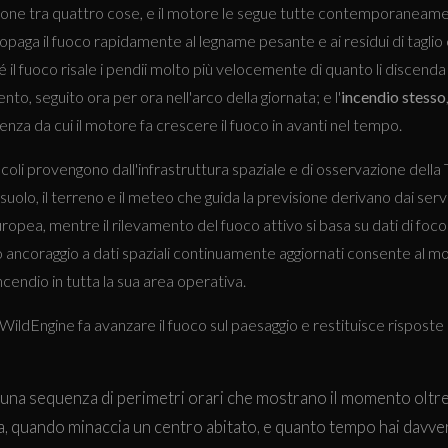
ione tra quattro cose, e il motore le segue tutte contemporaneamen
opaga il fuoco rapidamente al legname pesante e ai residui di taglio
é il fuoco risale i pendii molto più velocemente di quanto li discenda
vento, seguito ora per ora nell'arco della giornata; e l'
incendio stesso
enza da cui il motore fa crescere il fuoco in avanti nel tempo.
coli provengono dall'infrastruttura spaziale e di osservazione della 
suolo, il terreno e il meteo che guida la previsione derivano dai serv
ropea, mentre il rilevamento del fuoco attivo si basa su dati di focol
coraggio a dati spaziali continuamente aggiornati consente al mo
incendio in tutta la sua area operativa.
, WildEngine fa avanzare il fuoco sul paesaggio e restituisce risposte
 una sequenza di perimetri orari che mostrano il momento oltre 
a, quando minaccia un centro abitato, e quanto tempo hai davve