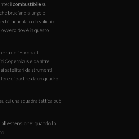
te: il
combustibile
sul
 che bruciano a lungo e
 ed è incanalato da valichi e
, ovvero dov'è in questo
Terra dell'Europa. I
izi Copernicus e da altre
ai satellitari da strumenti
tore di partire da un quadro
 su cui una squadra tattica può
all'estensione: quando la
ro.