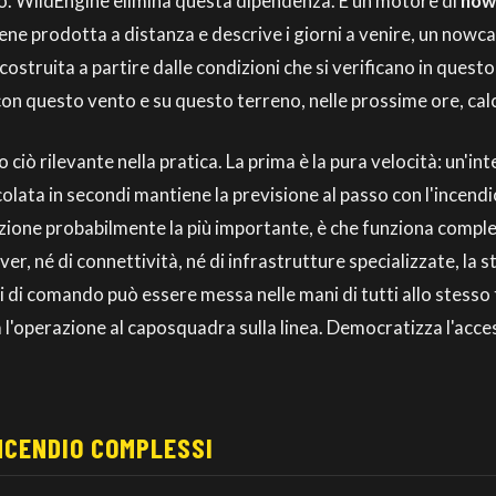
o. WildEngine elimina questa dipendenza. È un motore di
now
ne prodotta a distanza e descrive i giorni a venire, un nowca
ostruita a partire dalle condizioni che si verificano in ques
on questo vento e su questo terreno, nelle prossime ore, cal
iò rilevante nella pratica. La prima è la pura velocità: un'int
lata in secondi mantiene la previsione al passo con l'incendio
zione probabilmente la più importante, è che funziona comple
er, né di connettività, né di infrastrutture specializzate, la 
 di comando può essere messa nelle mani di tutti allo stesso 
 l'operazione al caposquadra sulla linea. Democratizza l'access
NCENDIO COMPLESSI