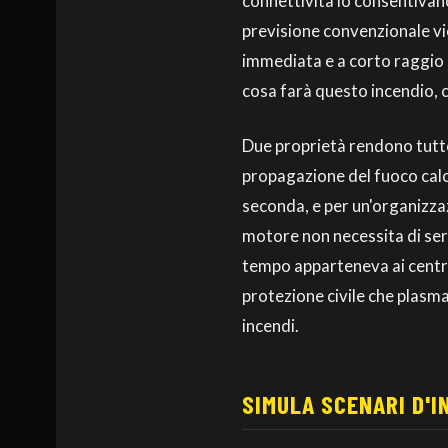
connettività lo consentivan
previsione convenzionale vie
immediata e a corto raggio c
cosa farà questo incendio, c
Due proprietà rendono tutto c
propagazione del fuoco calco
seconda, e per un'organizza
motore non necessita di serv
tempo apparteneva ai centri
protezione civile che plasma
incendi.
SIMULA SCENARI D'I